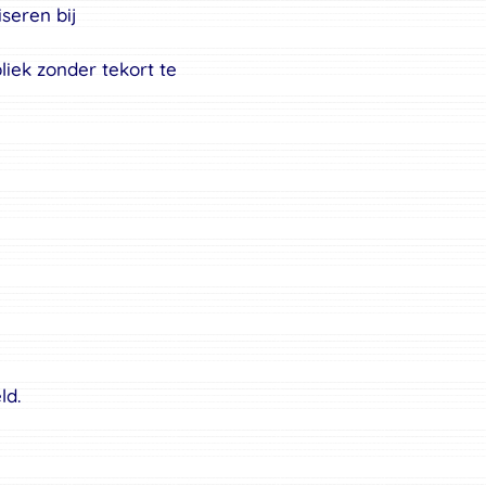
seren bij
iek zonder tekort te
ld.