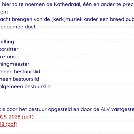
, hierna te noemen de Kathedraal, één en ander te preci
ment
dacht brengen van de (kerk)muziek onder een breed publ
genoemde doel.
elling
orzitter
retaris
ningmeester
meen bestuurslid
meen bestuurslid
algemeen bestuurslid
 als door het bestuur opgesteld en door de ALV vastgeste
025-2028 (pdf)
8 (pdf)