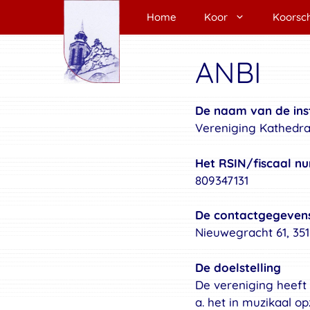
Ga
Home
Koor
Koorsc
naar
de
inhoud
ANBI
De naam van de inst
Vereniging Kathedra
Het RSIN/fiscaal 
809347131
De contactgegeven
Nieuwegracht 61, 35
De doelstelling
De vereniging heeft 
a. het in muzikaal o