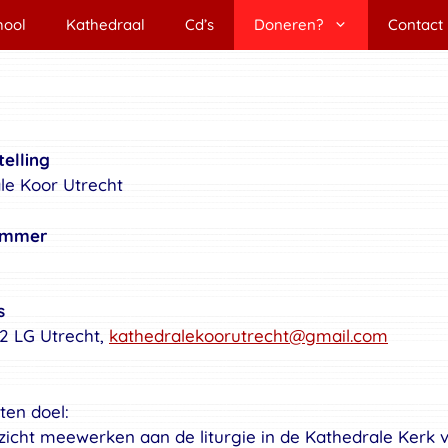
hool
Kathedraal
Cd’s
Doneren?
Contact
elling
le Koor Utrecht
nummer
s
12 LG Utrecht,
kathedralekoorutrecht@gmail.com
ten doel:
pzicht meewerken aan de liturgie in de Kathedrale Kerk 